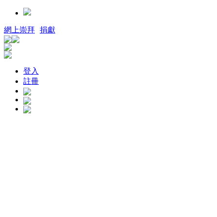
網上崇拜
捐獻
登入
註冊