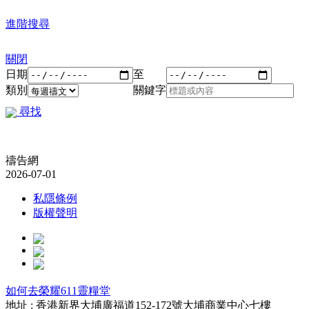
進階搜尋
關閉
日期
至
類別
關鍵字
尋找
禱告網
2026-07-01
私隱條例
版權聲明
如何去榮耀611靈糧堂
地址 : 香港新界大埔廣福道152-172號大埔商業中心七樓