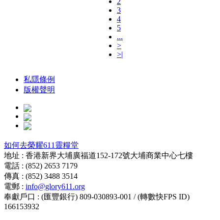
2
3
4
5
...
>
>|
私隱條例
版權聲明
如何去榮耀611靈糧堂
地址 : 香港新界大埔廣福道152-172號大埔商業中心七樓
電話 : (852) 2653 7179
傳真 : (852) 3488 3514
電郵 :
info@glory611.org
奉獻戶口 : (匯豐銀行) 809-030893-001 / (轉數快FPS ID)
166153932