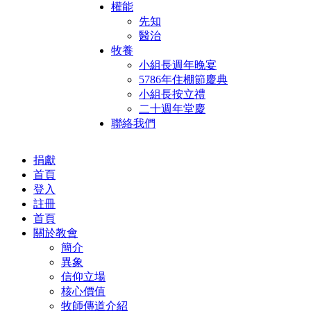
權能
先知
醫治
牧養
小組長週年晚宴
5786年住棚節慶典
小組長按立禮
二十週年堂慶
聯絡我們
捐獻
首頁
登入
註冊
首頁
關於教會
簡介
異象
信仰立場
核心價值
牧師傳道介紹