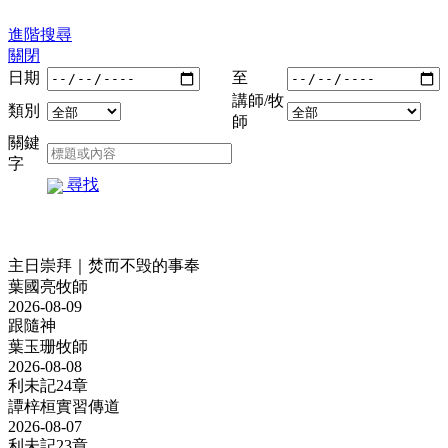
進階搜尋
關閉
日期
至
講師/牧
類別
師
關鍵
字
尋找
主日崇拜｜焚而不毁的事奉
葉國亮牧師
2026-08-09
跟隨神
葉玉珊牧師
2026-08-08
利未記24章
譚梓桓實習傳道
2026-08-07
利未記23章