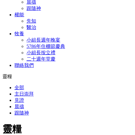
晨禱
跟隨神
權能
先知
醫治
牧養
小組長週年晚宴
5786年住棚節慶典
小組長按立禮
二十週年堂慶
聯絡我們
靈糧
全部
主日崇拜
見證
晨禱
跟隨神
靈糧