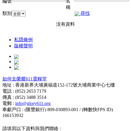
編號
名
稱
類別
尋找
没有資料
私隱條例
版權聲明
如何去榮耀611靈糧堂
地址 : 香港新界大埔廣福道152-172號大埔商業中心七樓
電話 : (852) 2653 7179
傳真 : (852) 3488 3514
電郵 :
info@glory611.org
奉獻戶口 : (匯豐銀行) 809-030893-001 / (轉數快FPS ID)
166153932
請填寫以下資料與我們聯絡 :