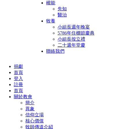
權能
先知
醫治
牧養
小組長週年晚宴
5786年住棚節慶典
小組長按立禮
二十週年堂慶
聯絡我們
捐獻
首頁
登入
註冊
首頁
關於教會
簡介
異象
信仰立場
核心價值
牧師傳道介紹