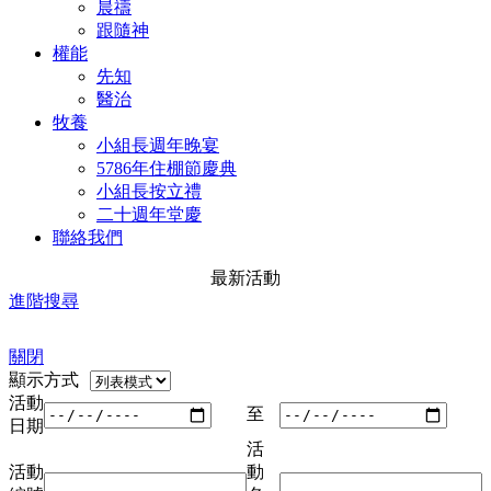
晨禱
跟隨神
權能
先知
醫治
牧養
小組長週年晚宴
5786年住棚節慶典
小組長按立禮
二十週年堂慶
聯絡我們
最新活動
進階搜尋
關閉
顯示方式
活動
至
日期
活
活動
動