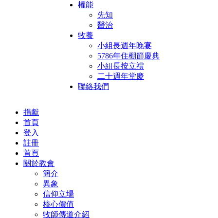
權能
先知
醫治
牧養
小組長週年晚宴
5786年住棚節慶典
小組長按立禮
二十週年堂慶
聯絡我們
捐獻
首頁
登入
註冊
首頁
關於教會
簡介
異象
信仰立場
核心價值
牧師傳道介紹