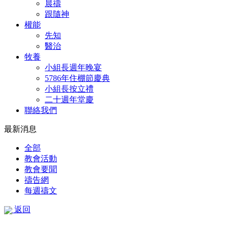
晨禱
跟隨神
權能
先知
醫治
牧養
小組長週年晚宴
5786年住棚節慶典
小組長按立禮
二十週年堂慶
聯絡我們
最新消息
全部
教會活動
教會要聞
禱告網
每週禱文
返回