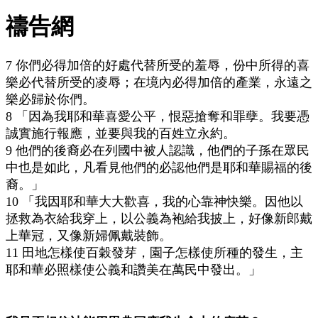
禱告網
7 你們必得加倍的好處代替所受的羞辱，份中所得的喜
樂必代替所受的凌辱；在境內必得加倍的產業，永遠之
樂必歸於你們。
8 「因為我耶和華喜愛公平，恨惡搶奪和罪孽。我要憑
誠實施行報應，並要與我的百姓立永約。
9 他們的後裔必在列國中被人認識，他們的子孫在眾民
中也是如此，凡看見他們的必認他們是耶和華賜福的後
裔。」
10 「我因耶和華大大歡喜，我的心靠神快樂。因他以
拯救為衣給我穿上，以公義為袍給我披上，好像新郎戴
上華冠，又像新婦佩戴裝飾。
11 田地怎樣使百穀發芽，園子怎樣使所種的發生，主
耶和華必照樣使公義和讚美在萬民中發出。」