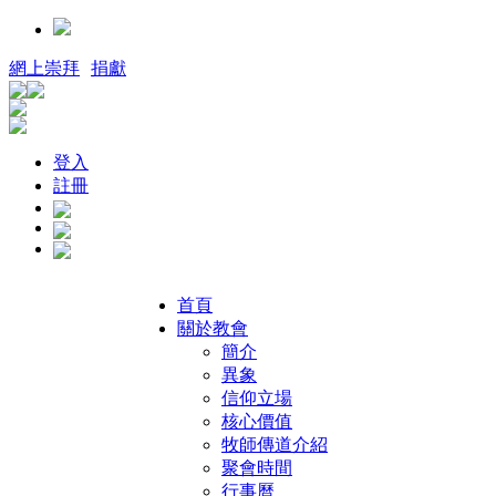
網上崇拜
捐獻
登入
註冊
首頁
關於教會
簡介
異象
信仰立場
核心價值
牧師傳道介紹
聚會時間
行事曆