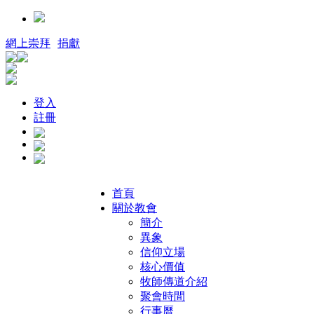
網上崇拜
捐獻
登入
註冊
首頁
關於教會
簡介
異象
信仰立場
核心價值
牧師傳道介紹
聚會時間
行事曆