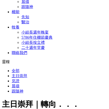
晨禱
跟隨神
權能
先知
醫治
牧養
小組長週年晚宴
5786年住棚節慶典
小組長按立禮
二十週年堂慶
聯絡我們
靈糧
全部
主日崇拜
見證
晨禱
跟隨神
主日崇拜｜轉向．．．