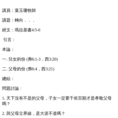
講員：葉玉珊牧師
講題：轉向．．．
經文：瑪拉基書4:5-6
 引言：
本論：
一. 兒女的份 (弗6:1-3，西3:20)
二. 父母的份 (弗6:4，西3:21)
總結：
問題討論﹕
1. 天下沒有不是的父母，子女一定要千依百順才是孝敬父母
嗎？
2. 與父母立界線，是大逆不道嗎？