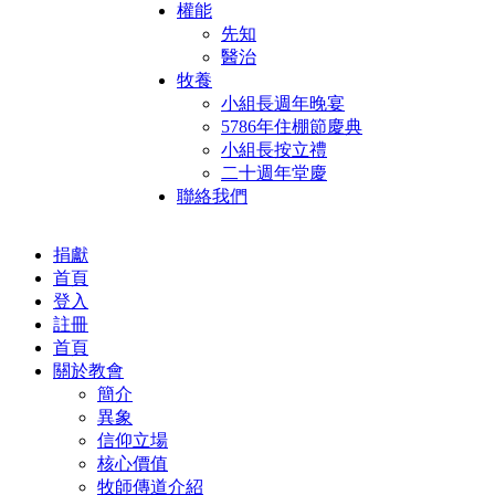
權能
先知
醫治
牧養
小組長週年晚宴
5786年住棚節慶典
小組長按立禮
二十週年堂慶
聯絡我們
捐獻
首頁
登入
註冊
首頁
關於教會
簡介
異象
信仰立場
核心價值
牧師傳道介紹